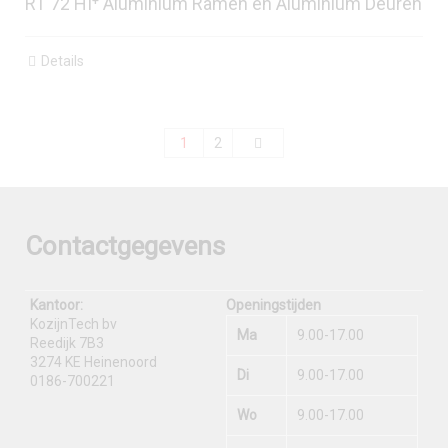
RT 72 HI⁺ Aluminium Ramen en Aluminium Deuren
Details
1
2
Contactgegevens
Kantoor:
Openingstijden
KozijnTech bv
Ma
9.00-17.00
Reedijk 7B3
3274 KE Heinenoord
Di
9.00-17.00
0186-700221
Wo
9.00-17.00