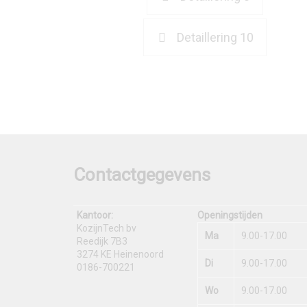
Detaillering 10
Contactgegevens
Kantoor:
Openingstijden
KozijnTech bv
Ma
9.00-17.00
Reedijk 7B3
3274 KE Heinenoord
Di
9.00-17.00
0186-700221
Wo
9.00-17.00