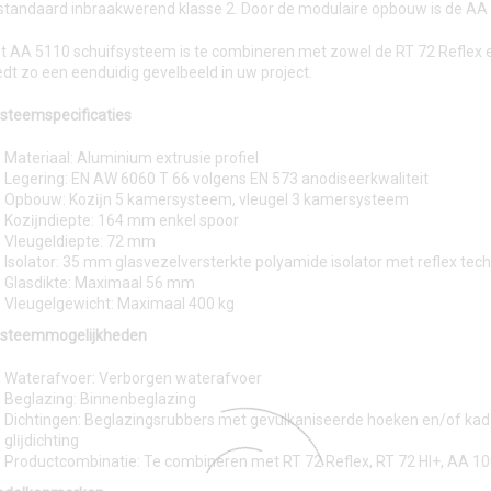
 standaard inbraakwerend klasse 2. Door de modulaire opbouw is de AA 
t AA 5110 schuifsysteem is te combineren met zowel de RT 72 Reflex en
edt zo een eenduidig gevelbeeld in uw project.
steemspecificaties
Materiaal: Aluminium extrusie profiel
Legering: EN AW 6060 T 66 volgens EN 573 anodiseerkwaliteit
Opbouw: Kozĳn 5 kamersysteem, vleugel 3 kamersysteem
Kozĳndiepte: 164 mm enkel spoor
Vleugeldiepte: 72 mm
Isolator: 35 mm glasvezelversterkte polyamide isolator met reflex tec
Glasdikte: Maximaal 56 mm
Vleugelgewicht: Maximaal 400 kg
steemmogelijkheden
Waterafvoer: Verborgen waterafvoer
Beglazing: Binnenbeglazing
Dichtingen: Beglazingsrubbers met gevulkaniseerde hoeken en/of kade
glĳdichting
Productcombinatie: Te combineren met RT 72 Reflex, RT 72 HI+, AA 10