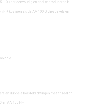
5110 zeer eenvoudig en snel te produceren is.
 HI+ kozijnen als de AA 100 Q vliesgevels en
hnologie
rs en dubbele borsteldichtingen met finseal of
0 en AA 100 HI+