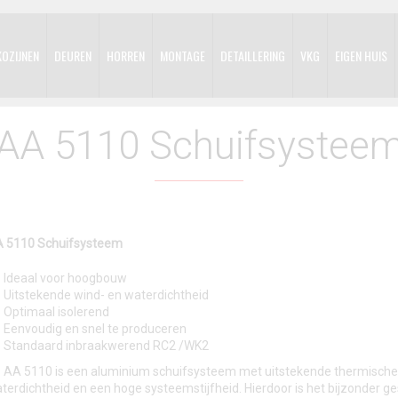
KOZIJNEN
DEUREN
HORREN
MONTAGE
DETAILLERING
VKG
EIGEN HUIS
AA 5110 Schuifsystee
 5110 Schuifsysteem
Ideaal voor hoogbouw
Uitstekende wind- en waterdichtheid
Optimaal isolerend
Eenvoudig en snel te produceren
Standaard inbraakwerend RC2 /WK2
 AA 5110 is een aluminium schuifsysteem met uitstekende thermische
terdichtheid en een hoge systeemstijfheid. Hierdoor is het bijzonder g