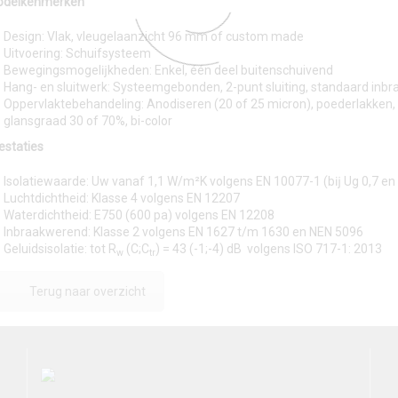
delkenmerken
Design: Vlak, vleugelaanzicht 96 mm of custom made
Uitvoering: Schuifsysteem
Bewegingsmogelĳkheden: Enkel, één deel buitenschuivend
Hang- en sluitwerk: Systeemgebonden, 2-punt sluiting, standaard inbra
Oppervlaktebehandeling: Anodiseren (20 of 25 micron), poederlakke
glansgraad 30 of 70%, bi-color
estaties
Isolatiewaarde: Uw vanaf 1,1 W/m²K volgens EN 10077-1 (bĳ Ug 0,7 en
Luchtdichtheid: Klasse 4 volgens EN 12207
Waterdichtheid: E750 (600 pa) volgens EN 12208
Inbraakwerend: Klasse 2 volgens EN 1627 t/m 1630 en NEN 5096
Geluidsisolatie: tot R
(C;C
) = 43 (-1;-4) dB volgens ISO 717-1: 2013
w
tr
Terug naar overzicht