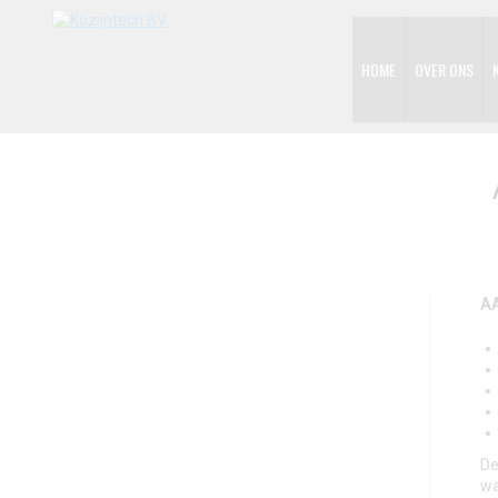
HOME
OVER ONS
AA
De
wa