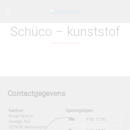
Schüco – kunststof
Contactgegevens
Kantoor:
Openingstijden
KozijnTech bv
Ma
9.00-17.00
Reedijk 7B3
3274 KE Heinenoord