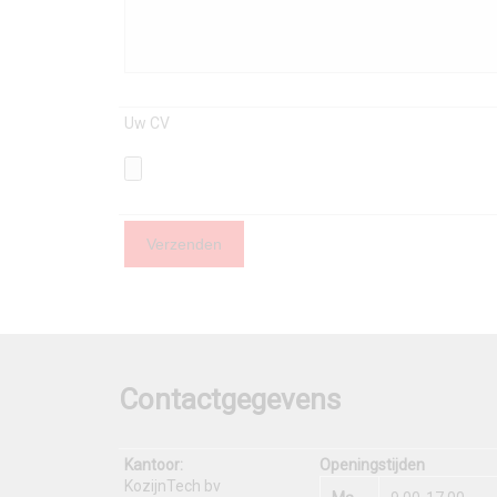
Uw CV
Contactgegevens
Kantoor:
Openingstijden
KozijnTech bv