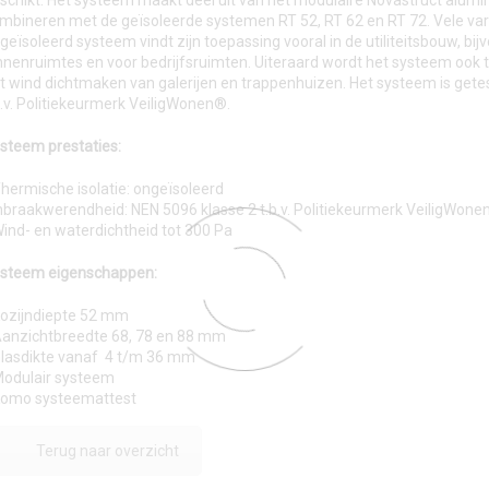
schikt. Het systeem maakt deel uit van het modulaire Novastruct alum
mbineren met de geïsoleerde systemen RT 52, RT 62 en RT 72. Vele varia
geïsoleerd systeem vindt zijn toepassing vooral in de utiliteitsbouw, bij
nnenruimtes en voor bedrijfsruimten. Uiteraard wordt het systeem ook
t wind dichtmaken van galerijen en trappenhuizen. Het systeem is get
b.v. Politiekeurmerk VeiligWonen®.
steem prestaties:
Thermische isolatie: ongeïsoleerd
Inbraakwerendheid: NEN 5096 klasse 2 t.b.v. Politiekeurmerk VeiligWon
Wind- en waterdichtheid tot 300 Pa
steem eigenschappen:
Kozijndiepte 52 mm
Aanzichtbreedte 68, 78 en 88 mm
Glasdikte vanaf 4 t/m 36 mm
Modulair systeem
Komo systeemattest
Terug naar overzicht