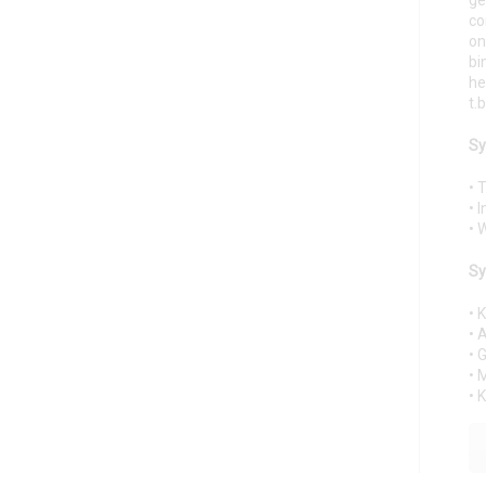
ge
co
on
bi
he
t.
Sy
• 
• 
• 
Sy
• 
• 
• 
• 
• 