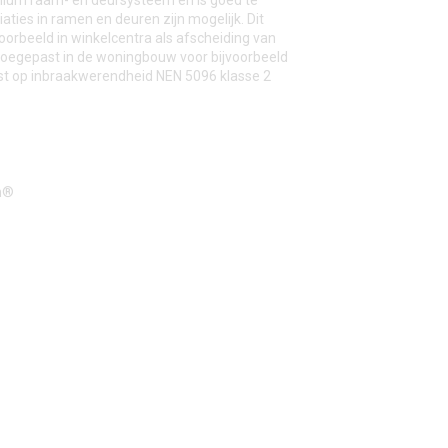
inium raam- en deursysteem en is goed te
ties in ramen en deuren zijn mogelijk. Dit
voorbeeld in winkelcentra als afscheiding van
 toegepast in de woningbouw voor bijvoorbeeld
est op inbraakwerendheid NEN 5096 klasse 2
en®