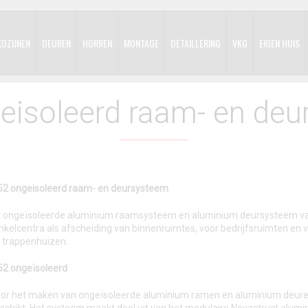
KOZIJNEN
DEUREN
HORREN
MONTAGE
DETAILLERING
VKG
EIGEN HUIS
eisoleerd raam- en de
52 ongeisoleerd raam- en deursysteem
t ongeïsoleerde aluminium raamsysteem en aluminium deursysteem van
nkelcentra als afscheiding van binnenruimtes, voor bedrijfsruimten en 
 trappenhuizen.
52 ongeïsoleerd
or het maken van ongeïsoleerde aluminium ramen en aluminium deuren