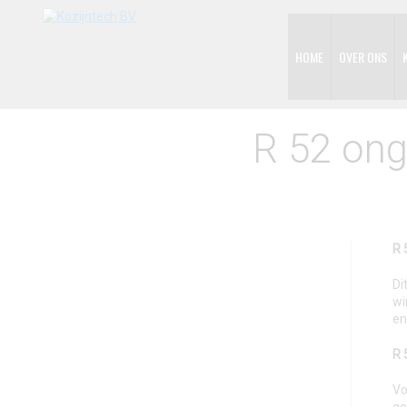
HOME
OVER ONS
R 52 ong
R 
Di
wi
en
R 
Vo