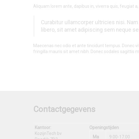
Aliquam lorem ante, dapibus in, viverra quis, feugiat a,
Curabitur ullamcorper ultricies nisi. 
libero, sit amet adipiscing sem neque sed
Maecenas nec odio et ante tincidunt tempus. Donec vita
fringilla mauris sit amet nibh. Donec sodales sagittis
Contactgegevens
Kantoor:
Openingstijden
KozijnTech bv
Ma
9.00-17.00