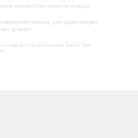
Aenean imperdiet. Etiam ultricies nisi vel augue.
et condimentum rhoncus, sem quam semper
rit id, lorem.
orci eget eros faucibus tincidunt. Duis leo. Sed
unc,