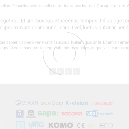
 tellus. Phasellus viverra nulla ut metus varius laoreet. Quisque rutrum. 
Nam eget dui. Etiam rhoncus. Maecenas tempus, tellus eg
 ipsum. Nam quam nunc, blandit vel, luctus pulvinar, hendre
e sapien ut libero venenatis faucibus. Nullam quis ante. Etiam sit amet 
 magna. Sed consequat, leo eget bibendum sodales, augue velit cursus n