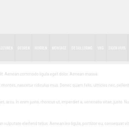
KOZIJNEN
DEUREN
HORREN
MONTAGE
DETAILLERING
VKG
EIGEN HUIS
elit. Aenean commodo ligula eget dolor. Aenean massa.
 montes, nascetur ridiculus mus. Donec quam felis, ultricies nec, pelle
get, arcu. In enim justo, rhoncus ut, imperdiet a, venenatis vitae, justo. 
lputate eleifend tellus. Aenean leo ligula, porttitor eu, consequat vit