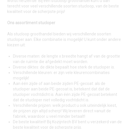
wordt hetzelfde. Bij een stucloop groothandel kunt u dan
terecht voor veel verschillende soorten stucloop, van de beste
kwaliteit voor de scherpste prijs!
Ons assortiment stucloper
Als stucloop groothandel bieden wij verschillende soorten
stucloper aan. Elke combinatie is mogelijk! U kunt onder andere
kiezen uit:
Diverse maten: de lengte x breedte hangt af van de grootte
van de ruimte die afgedekt moet worden.
Diverse diktes: de dikte bepaalt hoe sterk de stucloper is.
Verschillende kleuren: er zijn vele kleurencombinaties
mogelijk!
Aan één zijde of aan beide zijden PE-gecoat: als de
stucloper aan beide PE-gecoat is, betekent dat dat de
stucloper vochtdicht is. Aan één zijde PE-gecoat betekent
dat de stucloper niet volledig vochtdicht is.
Verschillende prijzen: welk product u ook uiteindelijk kiest,
de prijzen zijn altijd scherp! Wij leveren direct vanuit de
fabriek, waardoor u veel minder betaalt!
De beste kwaliteit! Bij Kozijntech BV bent u verzekerd van de
beste kwaliteit voor de scherpste prijs.