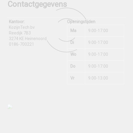
Contactgegevens
Kantoor:
Openingstijden
KozijnTech bv
Ma
9.00-17.00
Reedijk 7B3
3274 KE Heinenoord
Di
9.00-17.00
0186-700221
Wo
9.00-17.00
Do
9.00-17.00
Vr
9.00-13.00