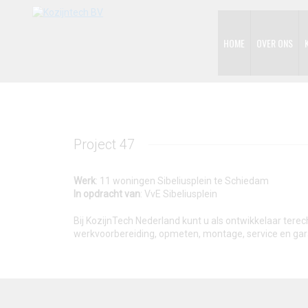
HOME
OVER ONS
Project 47
Werk
: 11 woningen Sibeliusplein te Schiedam
In opdracht van
: VvE Sibeliusplein
Bij KozijnTech Nederland kunt u als ontwikkelaar tere
werkvoorbereiding, opmeten, montage, service en gar