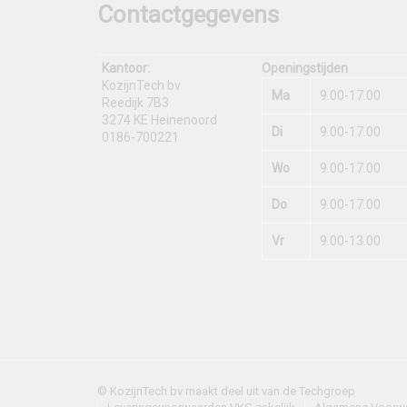
Contactgegevens
Kantoor:
Openingstijden
KozijnTech bv
Ma
9.00-17.00
Reedijk 7B3
3274 KE Heinenoord
Di
9.00-17.00
0186-700221
Wo
9.00-17.00
Do
9.00-17.00
Vr
9.00-13.00
© KozijnTech bv maakt deel uit van de Techgroep