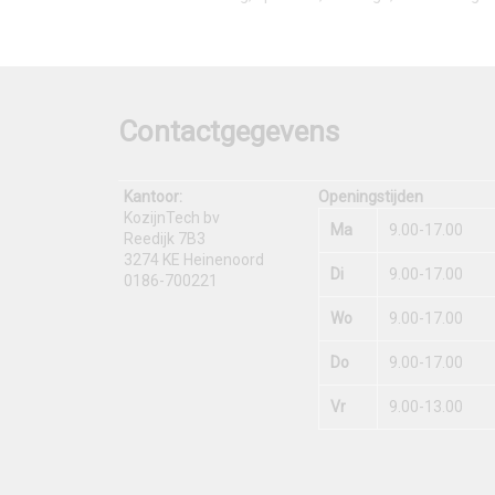
Contactgegevens
Kantoor:
Openingstijden
KozijnTech bv
Ma
9.00-17.00
Reedijk 7B3
3274 KE Heinenoord
Di
9.00-17.00
0186-700221
Wo
9.00-17.00
Do
9.00-17.00
Vr
9.00-13.00