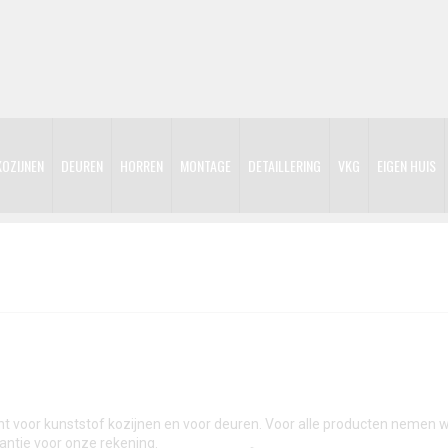
KOZIJNEN
DEUREN
HORREN
MONTAGE
DETAILLERING
VKG
EIGEN HUIS
cht voor kunststof kozijnen en voor deuren. Voor alle producten nemen w
antie voor onze rekening.