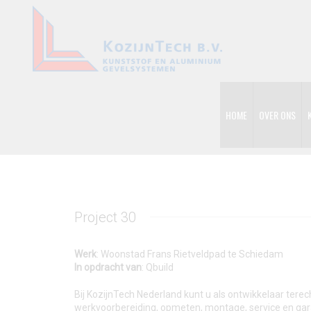
HOME
OVER ONS
Project 30
Werk
: Woonstad Frans Rietveldpad te Schiedam
In opdracht van
: Qbuild
Bij KozijnTech Nederland kunt u als ontwikkelaar tere
werkvoorbereiding, opmeten, montage, service en gar