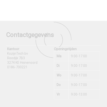
Contactgegevens
Kantoor:
Openingstijden
KozijnTech bv
Ma
9.00-17.00
Reedijk 7B3
3274 KE Heinenoord
Di
9.00-17.00
0186-700221
Wo
9.00-17.00
Do
9.00-17.00
Vr
9.00-13.00