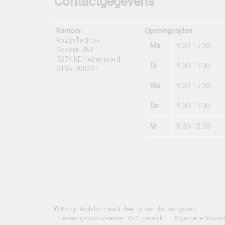
Contactgegevens
Kantoor:
Openingstijden
KozijnTech bv
Ma
9.00-17.00
Reedijk 7B3
3274 KE Heinenoord
Di
9.00-17.00
0186-700221
Wo
9.00-17.00
Do
9.00-17.00
Vr
9.00-13.00
© KozijnTech bv maakt deel uit van de Techgroep
Leveringsvoorwaarden VKG zakelijk
Algemene Voorw