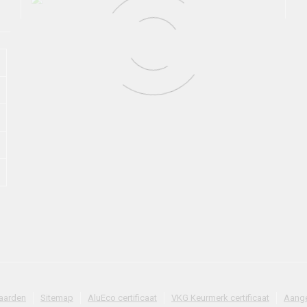
aarden
Sitemap
AluEco certificaat
VKG Keurmerk certificaat
Aange