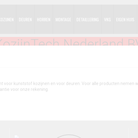
KOZIJNEN
DEUREN
HORREN
MONTAGE
DETAILLERING
VKG
EIGEN HUIS
KozijnTech Nederland B
cht voor kunststof kozijnen en voor deuren. Voor alle producten nemen w
antie voor onze rekening.