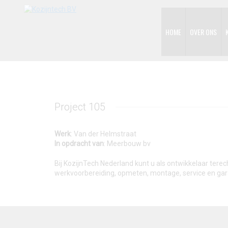
HOME
OVER ONS
Project 105
Werk
: Van der Helmstraat
In opdracht van
: Meerbouw bv
Bij KozijnTech Nederland kunt u als ontwikkelaar tere
werkvoorbereiding, opmeten, montage, service en gar