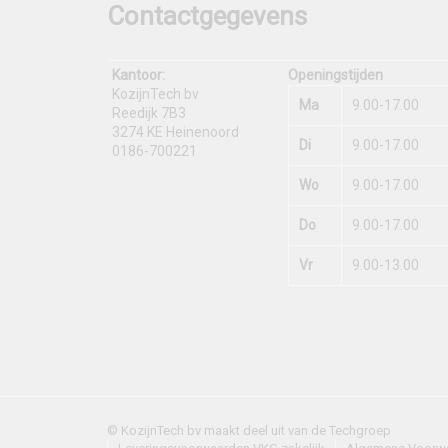
Contactgegevens
Kantoor:
Openingstijden
KozijnTech bv
Ma
9.00-17.00
Reedijk 7B3
3274 KE Heinenoord
Di
9.00-17.00
0186-700221
Wo
9.00-17.00
Do
9.00-17.00
Vr
9.00-13.00
© KozijnTech bv maakt deel uit van de Techgroep