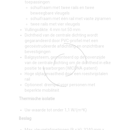
toepassingen:
schuifraam met twee rails en twee
beweegbare vleugels
schuifraam met één rail met vaste zijramen
twee rails met vier vleugels
Vullingsdikte: 4 mm tot 50 mm
Dichtheid van de centrale dichting wordt
gegarandeerd door PVC-profiel met een
gecoëxtrudeerde afdichting en onzichtbare
bevestigingen
Balgsysteem, gemonteerd op de bovenzijde
van de centrale dichting om de dichtheid in elke
positie te waarborgen (WICONA-patent)
Hoge slijtagevastheid door een roestvrijstalen
rail
Optioneel: drempel voor personen met
beperkte mobiliteit
Thermische isolatie
Uw-waarde tot onder 1,1 W/(m²K)
Beslag
Max. vleugelafmetingen (B x H): 3240 mm x