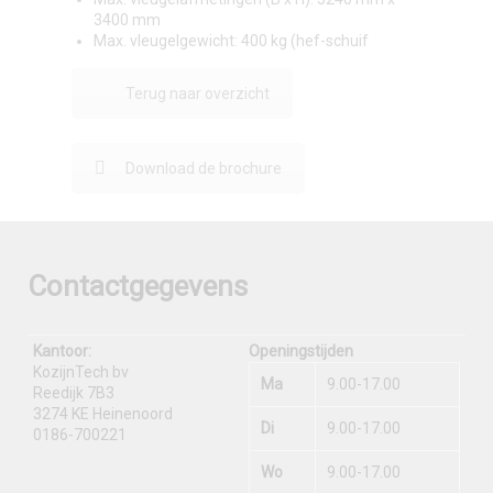
3400 mm
Max. vleugelgewicht: 400 kg (hef-schuif
Terug naar overzicht
Download de brochure
Contactgegevens
Kantoor:
Openingstijden
KozijnTech bv
Ma
9.00-17.00
Reedijk 7B3
3274 KE Heinenoord
Di
9.00-17.00
0186-700221
Wo
9.00-17.00