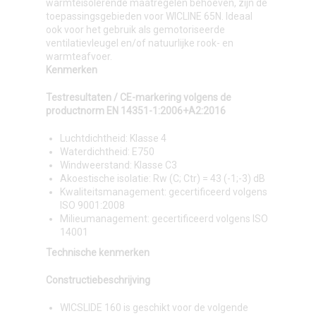
warmteisolerende maatregelen behoeven, zijn de
toepassingsgebieden voor WICLINE 65N. Ideaal
ook voor het gebruik als gemotoriseerde
ventilatievleugel en/of natuurlijke rook- en
warmteafvoer.
Kenmerken
Testresultaten / CE-markering volgens de
productnorm EN 14351-1:2006+A2:2016
Luchtdichtheid: Klasse 4
Waterdichtheid: E750
Windweerstand: Klasse C3
Akoestische isolatie: Rw (C; Ctr) = 43 (-1;-3) dB
Kwaliteitsmanagement: gecertificeerd volgens
ISO 9001:2008
Milieumanagement: gecertificeerd volgens ISO
14001
Technische kenmerken
Constructiebeschrijving
WICSLIDE 160 is geschikt voor de volgende