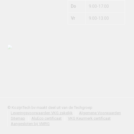
Do
9.00-17.00
Vr
9.00-13.00
© KozijnTech bv maakt deel uit van de Techgroep
Leveringsvoorwaarden VKG zakelijk
Algemene Voorwaarden
Sitemap
AluEco certificaat
VKG Keurmerk certificaat
Aangesloten bij VMRG