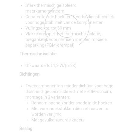
Sterk thermisch geïsoleerd
meerkamersysteem
Gepatenteerde hoek- en T-verbindingstechniek
voor hoge stabiliteit van de componenten
Vullingsdikte: tot 69 mm
Vlakke drempel met thermische isolatie,
toegankelijk voor mensen met een mobiele
beperking (PBM-drempel)
Thermische isolatie
Uf-waarde tot 1,3 W/(m2K)
Dichtingen
Tweecomponenten-middendichting voor hoge
dichtheid, gecoëxtrudeerd met EPDM-schuim,
montage in 3 varianten:
Rondomlopend zonder snede in de hoeken
Met vormhoekstukken die niet hoeven te
worden verlijmd
Met gevulkaniseerde kaders
Beslag