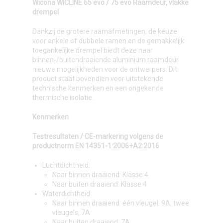
Wicona WICLINE 65 evo / 75 evo Raamdeur, vlakke
drempel
Dankzij de grotere raamafmetingen, de keuze
voor enkele of dubbele ramen en de gemakkelijk
toegankelijke drempel biedt deze naar
binnen-/buitendraaiende aluminium raamdeur
nieuwe mogelijkheden voor de ontwerpers. Dit
product staat bovendien voor uitstekende
technische kenmerken en een ongekende
thermische isolatie.
Kenmerken
Testresultaten / CE-markering volgens de
productnorm EN 14351-1:2006+A2:2016
Luchtdichtheid:
Naar binnen draaiend: Klasse 4
Naar buiten draaiend: Klasse 4
Waterdichtheid:
Naar binnen draaiend: één vleugel: 9A, twee
vleugels, 7A
Naar buiten draaiend: 7A