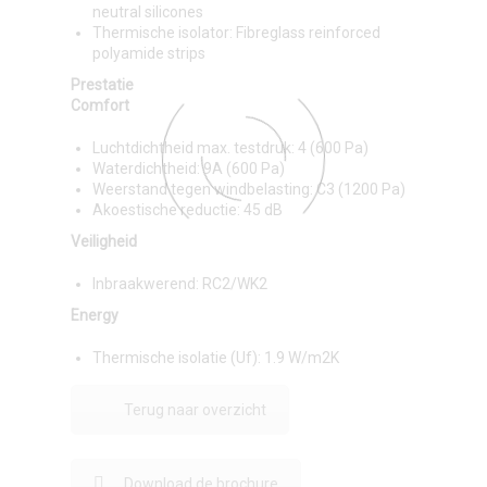
neutral silicones
Thermische isolator: Fibreglass reinforced
polyamide strips
Prestatie
Comfort
Luchtdichtheid max. testdruk: 4 (600 Pa)
Waterdichtheid: 9A (600 Pa)
Weerstand tegen windbelasting: C3 (1200 Pa)
Akoestische reductie: 45 dB
Veiligheid
Inbraakwerend: RC2/WK2
Energy
Thermische isolatie (Uf): 1.9 W/m2K
Terug naar overzicht
Download de brochure