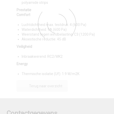
polyamide strips
Prestatie
Comfort
Luchtdichtheid max. testdruk: 4 (600 Pa)
Waterdichtheid: 9A (600 Pa)
Weerstand tegen windbelasting: C3 (1200 Pa)
Akoestische reductie: 45 dB
Veiligheid
Inbraakwerend: RC2/WK2
Energy
Thermische isolatie (Uf): 1.9 W/m2K
Terug naar overzicht
Contactgegevens