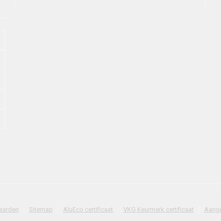
aarden
Sitemap
AluEco certificaat
VKG Keurmerk certificaat
Aange