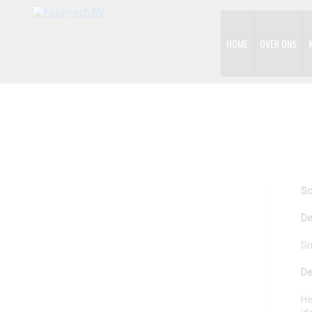
HOME
OVER ONS
Sc
De
Sm
De
He