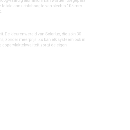
an hoogwaardig aluminium kan worden toegepast
ge totale aanzichtshoogte van slechts 105 mm
.
it. De kleurenwereld van Solarlux, die zo’n 30
ns, zonder meerprijs. Zo kan elk systeem ook in
e oppervlaktekwaliteit zorgt de eigen