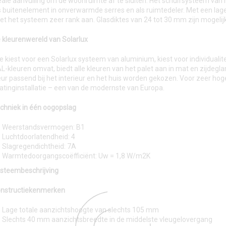
eale aanvulling om de woonruimte af te sluiten. Het schuifsysteem v
s buitenelement in onverwarmde serres en als ruimtedeler. Met een la
et het systeem zeer rank aan. Glasdiktes van 24 tot 30 mm zijn mogelijk
 kleurenwereld van Solarlux
e kiest voor een Solarlux systeem van aluminium, kiest voor individualite
L-kleuren omvat, biedt alle kleuren van het palet aan in mat en zijdegla
eur passend bij het interieur en het huis worden gekozen. Voor zeer hog
atinginstallatie – een van de modernste van Europa.
chniek in één oogopslag
Weerstandsvermogen: B1
Luchtdoorlatendheid: 4
Slagregendichtheid: 7A
Warmtedoorgangscoëfficiënt: Uw = 1,8 W/m2K
steembeschrijving
nstructiekenmerken
Lage totale aanzichtshoogte van slechts 105 mm
Slechts 40 mm aanzichtsbreedte in de middelste vleugelovergang