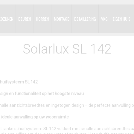
KOZIJNEN
DEUREN
HORREN
MONTAGE
DETAILLERING
VKG
EIGEN HUIS
Solarlux SL 142
huifsysteem SL 142
sign en functionaliteit op het hoogste niveau
alle aanzichtsbreedtes en ingetogen design – de perfecte aanvulling o
 ideale aanvulling op uw woonruimte
t ranke schuifsysteem SL 142 voldoet met smalle aanzichtsbreedtes a