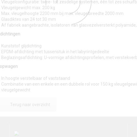
Vleugelconfiguratie: twee- tot zesdelige systemen, één tot zes schuif
Vleugelgewicht max. 200 kg
Max. vleugelhoogte 2200 mm bij max. vleugelbreedte 2000 mm
Glasdiktes van 24 tot 30 mm
Af fabriek aangebrachte, isolatoren van glasvezelversterkt polyamide, 
dichtingen
Kunststof glijdichting
EPDM-afdichting met tussenstuk in het labyrintgedeelte
Beglazingsafdichting: U-vormige afdichtingsprofielen, met verstekve
oopwagen
In hoogte verstelbaar of vaststaand
Combinatie van een enkele en een dubbele rol voor 150 kg vleugelgewi
vleugelgewicht
Terug naar overzicht