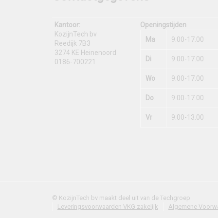
Kantoor:
Openingstijden
KozijnTech bv
Ma
9.00-17.00
Reedijk 7B3
3274 KE Heinenoord
Di
9.00-17.00
0186-700221
Wo
9.00-17.00
Do
9.00-17.00
Vr
9.00-13.00
© KozijnTech bv maakt deel uit van de Techgroep
Leveringsvoorwaarden VKG zakelijk
Algemene Voorw