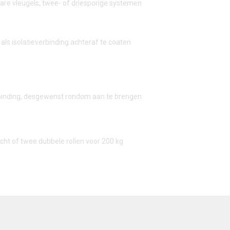
bare vleugels, twee- of driesporige systemen
als isolatieverbinding achteraf te coaten
rbinding, desgewenst rondom aan te brengen
cht of twee dubbele rollen voor 200 kg