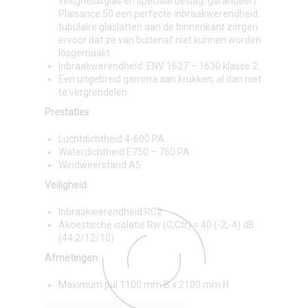
veiligheidsglas en speciaal beslag, garandeert
Plaisance 50 een perfecte inbraakwerendheid.
tubulaire glaslatten aan de binnenkant zorgen
ervoor dat ze van buitenaf niet kunnen worden
losgemaakt.
Inbraakwerendheid: ENV 1627 – 1630 klasse 2.
Een uitgebreid gamma aan krukken, al dan niet
te vergrendelen.
Prestaties
Luchtdichtheid 4-600 PA
Waterdichtheid E750 – 750 PA
Windweerstand A5
Veiligheid
Inbraakwerendheid RC2
Akoestische isolatie Rw (C;Ctr) = 40 (-2;-4) dB
(44.2/12/10)
Afmetingen
Maximum pui 1100 mm B x 2100 mm H