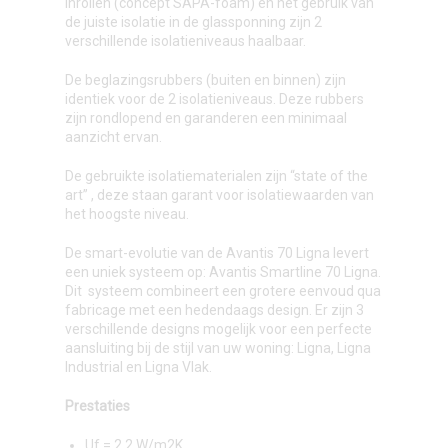
inrollen (concept SAPA-foam) en het gebruik van
de juiste isolatie in de glassponning zijn 2
verschillende isolatieniveaus haalbaar.
De beglazingsrubbers (buiten en binnen) zijn
identiek voor de 2 isolatieniveaus. Deze rubbers
zijn rondlopend en garanderen een minimaal
aanzicht ervan.
De gebruikte isolatiematerialen zijn “state of the
art” , deze staan garant voor isolatiewaarden van
het hoogste niveau.
De smart-evolutie van de Avantis 70 Ligna levert
een uniek systeem op: Avantis Smartline 70 Ligna.
Dit systeem combineert een grotere eenvoud qua
fabricage met een hedendaags design. Er zijn 3
verschillende designs mogelijk voor een perfecte
aansluiting bij de stijl van uw woning: Ligna, Ligna
Industrial en Ligna Vlak.
Prestaties
Uf = 2,2 W/m2K