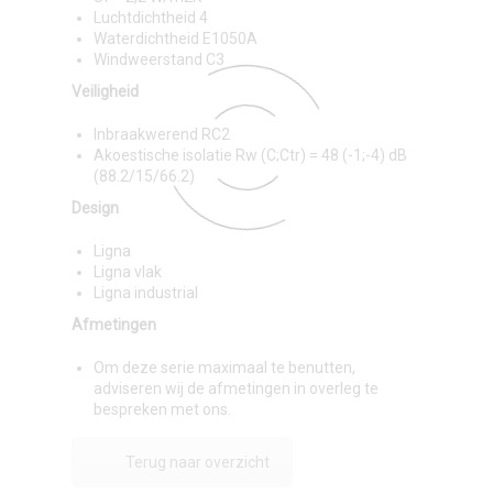
Luchtdichtheid 4
Waterdichtheid E1050A
Windweerstand C3
Veiligheid
Inbraakwerend RC2
Akoestische isolatie Rw (C;Ctr) = 48 (-1;-4) dB
(88.2/15/66.2)
Design
Ligna
Ligna vlak
Ligna industrial
Afmetingen
Om deze serie maximaal te benutten,
adviseren wij de afmetingen in overleg te
bespreken met ons.
Terug naar overzicht