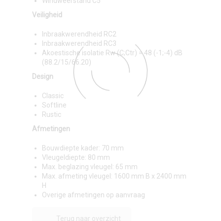
Windweerstand C5
Veiligheid
Inbraakwerendheid RC2
Inbraakwerendheid RC3
Akoestische isolatie Rw (C;Ctr) = 48 (-1;-4) dB
(88.2/15/66.20)
Design
Classic
Softline
Rustic
Afmetingen
Bouwdiepte kader: 70 mm
Vleugeldiepte: 80 mm
Max. beglazing vleugel: 65 mm
Max. afmeting vleugel: 1600 mm B x 2400 mm
H
Overige afmetingen op aanvraag
Terug naar overzicht