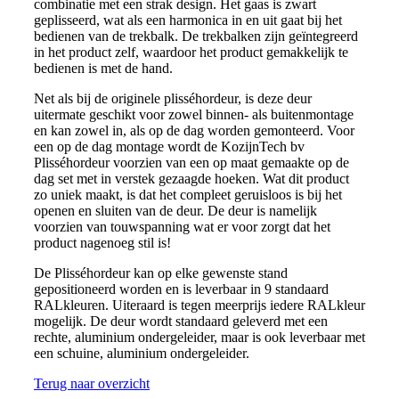
combinatie met een strak design. Het gaas is zwart
geplisseerd, wat als een harmonica in en uit gaat bij het
bedienen van de trekbalk. De trekbalken zijn geïntegreerd
in het product zelf, waardoor het product gemakkelijk te
bedienen is met de hand.
Net als bij de originele plisséhordeur, is deze deur
uitermate geschikt voor zowel binnen- als buitenmontage
en kan zowel in, als op de dag worden gemonteerd. Voor
een op de dag montage wordt de KozijnTech bv
Plisséhordeur voorzien van een op maat gemaakte op de
dag set met in verstek gezaagde hoeken. Wat dit product
zo uniek maakt, is dat het compleet geruisloos is bij het
openen en sluiten van de deur. De deur is namelijk
voorzien van touwspanning wat er voor zorgt dat het
product nagenoeg stil is!
De Plisséhordeur kan op elke gewenste stand
gepositioneerd worden en is leverbaar in 9 standaard
RALkleuren. Uiteraard is tegen meerprijs iedere RALkleur
mogelijk. De deur wordt standaard geleverd met een
rechte, aluminium ondergeleider, maar is ook leverbaar met
een schuine, aluminium ondergeleider.
Terug naar overzicht