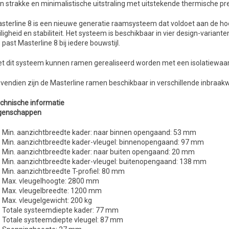
n strakke en minimalistische uitstraling met uitstekende thermische pre
sterline 8 is een nieuwe generatie raamsysteem dat voldoet aan de ho
iligheid en stabiliteit. Het systeem is beschikbaar in vier design-variant
 past Masterline 8 bij iedere bouwstijl.
t dit systeem kunnen ramen gerealiseerd worden met een isolatiewaar
vendien zijn de Masterline ramen beschikbaar in verschillende inbraak
chnische informatie
genschappen
Min. aanzichtbreedte kader: naar binnen opengaand: 53 mm
Min. aanzichtbreedte kader-vleugel: binnenopengaand: 97 mm
Min. aanzichtbreedte kader: naar buiten opengaand: 20 mm
Min. aanzichtbreedte kader-vleugel: buitenopengaand: 138 mm
Min. aanzichtbreedte T-profiel: 80 mm
Max. vleugelhoogte: 2800 mm
Max. vleugelbreedte: 1200 mm
Max. vleugelgewicht: 200 kg
Totale systeemdiepte kader: 77 mm
Totale systeemdiepte vleugel: 87 mm