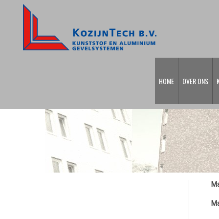
HOME
OVER ONS
Ma
Ma