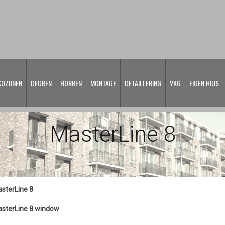
KOZIJNEN
DEUREN
HORREN
MONTAGE
DETAILLERING
VKG
EIGEN HUIS
MasterLine 8
sterLine 8
sterLine 8 window