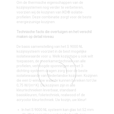
Om de thermische eigenschappen van de
kozijnsystemen nog verder te verbeteren,
voorzien wij de kozijnen van IKD® isolatie-
profielen. Deze combinatie zorgt voor de beste
energiezuinige kozijnen.
Technische facts die overtuigen en het verschil
maken op detail niveau
De basis samenstelling van het S 9000 NL
kozijnsysteem voorziet in de best mogelijke
isolatiewaarde voor u. Welk kozijntype u ook wilt
toepassen, de meerkamertechniek van alle
profielen, verhoogde sponningen en het 3-
dichting-systeem dragen zorg voor de beste
isolatiewaarde van Nederlandse kozijnen. Kozijnen
die een U-window waarde kunnen bereiken tot Uw
0,75 W/(m²·K). De kozijnen zijn in alle
kleurtechnieken leverbaar, standaard
basiskleuren, folietechniek, realwood of de
acrycolor kleurtechniek. Uw kozijn, uw kleur!
In het S 9000 NL systeem kan glas tot 52 mm