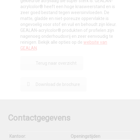
gekleurde acryllaag die super sterk is. GEALAN-
acrylcolor® heeft een hoge krasweerstand en is
zeer goed bestand tegen weersinvloeden. De
matte, gladde en niet-poreuze oppervlakte is
ongevoelig voor stof en vuil en behoudt zijn kleur.
GEALAN-acrylcolor® produkten of profielen zijn
nagenoeg onderhoudsvrij en zeer eenvoudig te
reinigen. Bekijk alle opties op de
website van
GEALAN
.
Terug naar overzicht
Download de brochure
Contactgegevens
Kantoor:
Openingstijden