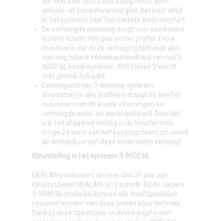
dik. Wat voor glas u ook nodig heeft, zon-,
geluids- of inbraakwerend glas, het past altijd
in het systeem voor het meeste wooncomfort.
De verhoogde sponning zorgt voor een betere
isolatie tussen het glas en het profiel. Extra
voordeel is dat deze verhoging bijdraagt aan
een nog betere inbraakwerendheid van het S
9000 NL kozijnsysteem. SKG klasse 2 wordt
met gemak behaald.
Consequent het 3-dichting-systeem
doorzetten in alle profielen draagt bij aan het
reduceren van de koude stromingen en
verhoogde wind- en waterdichtheid. Doordat
o.a. het draaikiep beslag in de beschermde
droge 2e zone van het kozijnsysteem zit, wordt
de levensduur van deze onderdelen verlengt!
Kleurstelling in het systeem S 9000 NL
GEALAN produceert al meer dan 35 jaar zijn
kleursysteem GEALAN-acrylcolor®. Bij de nieuwe
S 9000 NL profielen kunnen alle hoofdprofielen
voorzien worden van deze unieke kleurtechniek.
Dankzij deze coextrusie-techniek krijgt u een