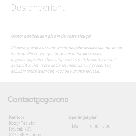
Designgericht
Groter aandeel aan glas in de vaste vleugel
Bij deze speciale variant wordt de gebruikelijke vleugel in het
vaste kozijn vervangen door een duidelijk smaller
beglazingsprofiel. Deze stap verkleint de breedte van het
aanzicht in het vaste deel met meer dan 50 procent bij
gelijkblijvende waarden voor de warmte-isolatie.
Contactgegevens
Kantoor:
Openingstijden
KozijnTech bv
Ma
9.00-17.00
Reedijk 7B3
3274 KE Heinenoord