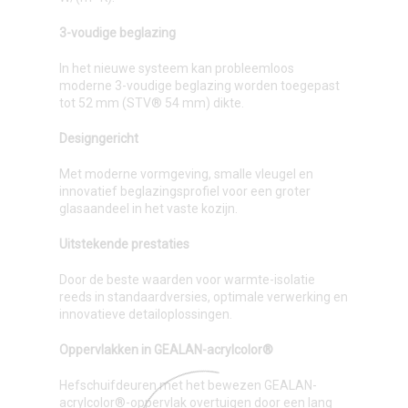
3-voudige beglazing
In het nieuwe systeem kan probleemloos
moderne 3-voudige beglazing worden toegepast
tot 52 mm (STV® 54 mm) dikte.
Designgericht
Met moderne vormgeving, smalle vleugel en
innovatief beglazingsprofiel voor een groter
glasaandeel in het vaste kozijn.
Uitstekende prestaties
Door de beste waarden voor warmte-isolatie
reeds in standaardversies, optimale verwerking en
innovatieve detailoplossingen.
Oppervlakken in GEALAN-acrylcolor®
Hefschuifdeuren met het bewezen GEALAN-
acrylcolor®-oppervlak overtuigen door een lang