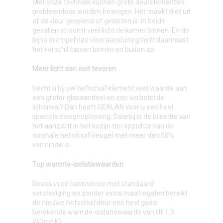
Met onze techniek kunnen grote deurelementen
probleemloos worden bewogen. Het maakt niet uit
of de deur geopend of gesloten is. In beide
gevallen stroomt veel licht de kamer binnen. En de
bijna drempelloze vloeraansluiting heft daarnaast
het verschil tussen binnen en buiten op.
Meer licht dan ooit tevoren
Hecht u bij uw hefschuifelement veel waarde aan
een groter glasaandeel en een verbeterde
lichtinval? Dan heeft GEALAN voor u een heel
speciale designoplossing. Daarbij is de breedte van
het aanzicht in het kozijn ten opzichte van de
normale hefschuifvleugel met meer dan 50%
verminderd.
Top warmte-isolatiewaarden
Reeds in de basisversie met standaard
versteviging en zonder extra maatregelen bereikt
de nieuwe hefschuifdeur een heel goed
berekende warmte-isolatiewaarde van Uf 1,3
W/(m²·K).