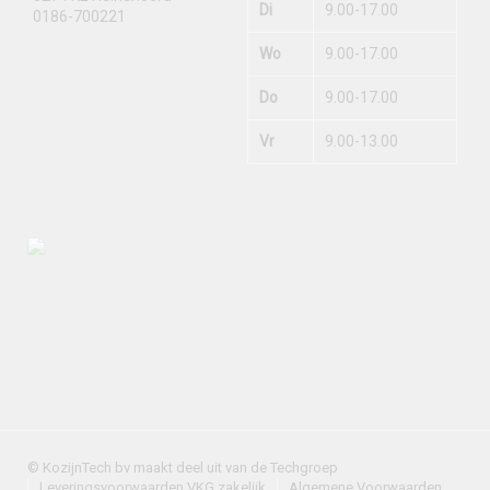
Di
9.00-17.00
0186-700221
Wo
9.00-17.00
Do
9.00-17.00
Vr
9.00-13.00
© KozijnTech bv maakt deel uit van de Techgroep
Leveringsvoorwaarden VKG zakelijk
Algemene Voorwaarden