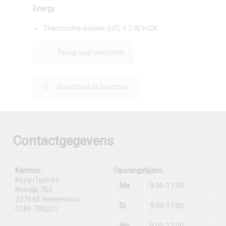
Energy
Thermische isolatie (Uf): 1.2 W/m2K
Terug naar overzicht
Download de brochure
Contactgegevens
Kantoor:
Openingstijden
KozijnTech bv
Ma
9.00-17.00
Reedijk 7B3
3274 KE Heinenoord
Di
9.00-17.00
0186-700221
Wo
9.00-17.00