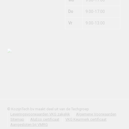
Do
9.00-17.00
Vr
9.00-13.00
© KozijnTech bv maakt deel uit van de Techgroep
Leveringsvoorwaarden VKG zakelijk
Algemene Voorwaarden
Sitemap
AluEco certificaat
VKG Keurmerk certificaat
Aangesloten bij VMRG