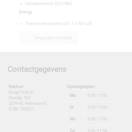
Inbraakwerend: RC2/WK2
Energy
Thermische isolatie (Uf): 1.3 W/m2K
Terug naar overzicht
Contactgegevens
Kantoor:
Openingstijden
KozijnTech bv
Ma
9.00-17.00
Reedijk 7B3
3274 KE Heinenoord
Di
9.00-17.00
0186-700221
Wo
9.00-17.00
Do
9.00-17.00