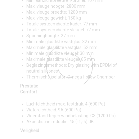
Min. aanzichtbreedte T-profiel: 107 mm
Max. vleugelhoogte: 2800 mm
Max. vleugelbreedte: 1200 mm
Max. vleugelgewicht: 150 kg
Totale systeemdiepte kader: 77 mm
Totale systeemdiepte vleugel: 77 mm
Sponninghoogte: 27 mm
Minimale glasdikte vastglas: 32 mm
Maximale glasdikte vastglas: 52 mm
Minimale glasdikte vleugel: 30 mm
Maximale glasdikte vleugel: 65 mm
Beglazingsmethode: Dry glazing with EPDM of
neutral silicones
Thermische isolator: Omega Hollow Chamber
Prestatie
Comfort
Luchtdichtheid max. testdruk: 4 (600 Pa)
Waterdichtheid: 9A (600 Pa)
Weerstand tegen windbelasting: C3 (1200 Pa)
Akoestische reductie: 45 (-1,-5) dB
Veiligheid