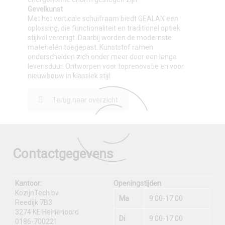
Gevelkunst
Met het verticale schuifraam biedt GEALAN een
oplossing, die functionaliteit en traditionel optiek
stijlvol verenigt. Daarbij worden de modernste
materialen toegepast. Kunststof ramen
onderscheiden zich onder meer door een lange
levensduur. Ontworpen voor toprenovatie en voor
nieuwbouw in klassiek stijl.
Terug naar overzicht
Contactgegevens
Kantoor:
Openingstijden
KozijnTech bv
Ma
9.00-17.00
Reedijk 7B3
3274 KE Heinenoord
Di
9.00-17.00
0186-700221